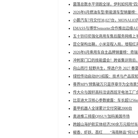
菌落总数水平领跑全球，伊利如何用“四
2026年6月燃油车型/新能源车型销量
小鹏汽车7月交付38,027台，MONAL0
EMASS与博世Sensortec合作推出边
五十铃印尼强化商用车售后服务网络上半
昆仑架构出鞘，小米澎程入局，增程红
2026年6月乘用车自主品牌销量榜：奇瑞
冲刺家门口的技能盛会！跨省集训背后
向山而行 轻野共生，悍途户外 2027
绿控传动启动IPO招股：技术与产品双
尊界MPV预售破万只是序章华为全场景
传大众与国轩高科洽谈西班牙电池工厂
比亚迪大汉核心参数披露：车长超5256m
墨甲机器人全球累计交付突破2000台
奥迪推三排座Q9SUV加码美国市场
跨越山海护航实体经济290余万元赔付
椒香、虾跃、荔红……“海南鲜品”何以“