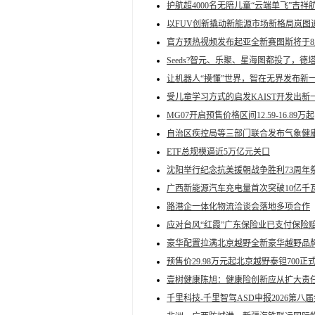
护航超4000名无陪儿童“云端单飞”吉
以FUV创新撬动新能源市场新格局岚图
官方预热视频发布起亚全新赛图斯将于8
Seeds?智元、乐聚、星海图都投了，
让机器人“摸懂”世界，智在无界发布新一代模型
受儿童学习方式的启发KAIST开发出新
MG07开启预售价格区间12.59-16.89万起
自治区疾控局等三部门联合发布气象健
ETF总规模逼近5万亿元关口
沈阳举行纪念抗美援朝战争胜利73周年
广西新能源汽车充电量首次突破10亿千瓦
路港企一体化物流洽谈会落地多项合作
应对台风“红霞”广东保险业已支付保险赔
豪华配置拉满北京越野全新豪华越野品
预售价29.98万元起北京越野泰钽700正
壹树健康陈旭：健康险创新应从扩大责
千里科技-千里智驾ASD申报2026第