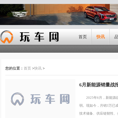
首页
快讯
您的位置：
首页
>
快讯
>
6月新能源销量战
突起
2025年6月，新
弱。现如今，月销3万已
技术储备、供应链韧性、全.