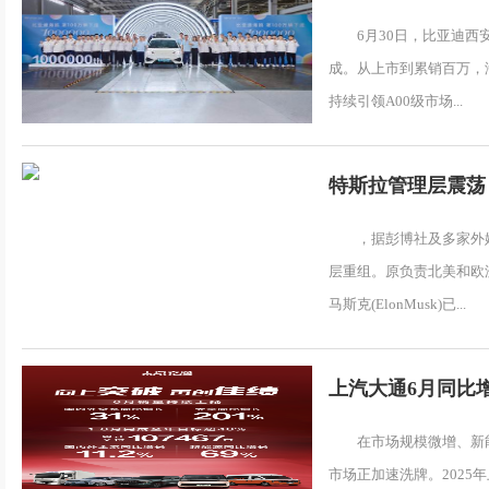
6月30日，比亚迪
成。从上市到累销百万，海
持续引领A00级市场...
特斯拉管理层震荡
业务
，据彭博社及多家外
层重组。原负责北美和欧
马斯克(ElonMusk)已...
上汽大通6月同比增
在市场规模微增、新
市场正加速洗牌。2025年